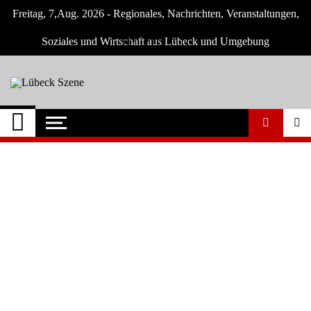
Skip
Freitag, 7,Aug. 2026 - Regionales, Nachrichten, Veranstaltungen,
to
content
Soziales und Wirtschaft aus Lübeck und Umgebung
Lübeck Szene
Neuigkeiten und Nachrichten aus Lübeck
und Umgebeung