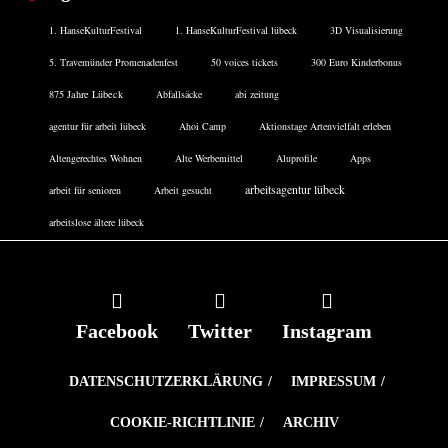
1. HanseKulturFestival
1. HanseKulturFestival lübeck
3D Visualisierung
5. Travemünder Promenadenfest
50 voices tickets
300 Euro Kinderbonus
875 Jahre Lübeck
Abfallsäcke
abi zeitung
agentur für arbeit lübeck
Ahoi Camp
Aktionstage Artenvielfalt erleben
Altengerechtes Wohnen
Alte Werbemittel
Aluprofile
Apps
arbeitsagentur lübeck
arbeit für senioren
Arbeit gesucht
arbeitslose ältere lübeck
Facebook
Twitter
Instagram
DATENSCHUTZERKLÄRUNG
IMPRESSUM
COOKIE-RICHTLINIE
ARCHIV