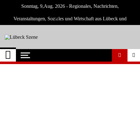
Skip
Sonntag, 9,Aug. 2026 - Regionales, Nachrichten,
to
content
Veranstaltungen, Soziales und Wirtschaft aus Lübeck und
Umgebung
Lübeck Szene
Neuigkeiten und Nachrichten aus Lübeck
und Umgebeung