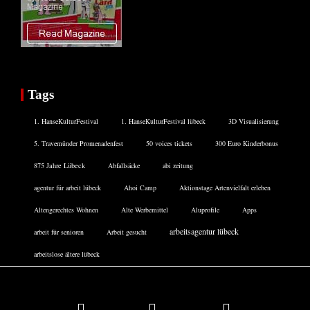
Tags
1. HanseKulturFestival
1. HanseKulturFestival lübeck
3D Visualisierung
5. Travemünder Promenadenfest
50 voices tickets
300 Euro Kinderbonus
875 Jahre Lübeck
Abfallsäcke
abi zeitung
agentur für arbeit lübeck
Ahoi Camp
Aktionstage Artenvielfalt erleben
Altengerechtes Wohnen
Alte Werbemittel
Aluprofile
Apps
arbeitsagentur lübeck
arbeit für senioren
Arbeit gesucht
arbeitslose ältere lübeck