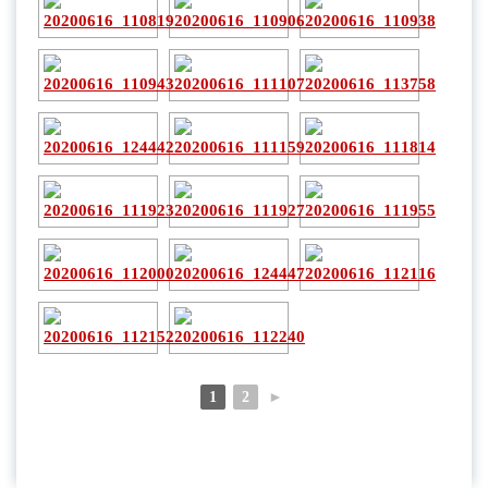
1
2
►