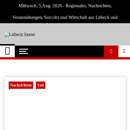
Skip
Mittwoch, 5,Aug. 2026 - Regionales, Nachrichten,
to
content
Veranstaltungen, Soziales und Wirtschaft aus Lübeck und
Umgebung
Lübeck Szene
Neuigkeiten und Nachrichten aus Lübeck
und Umgebeung
Nachrichten
Uni