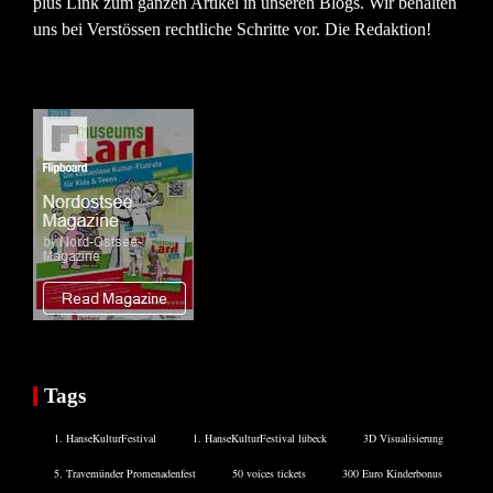
plus Link zum ganzen Artikel in unseren Blogs. Wir behalten
uns bei Verstössen rechtliche Schritte vor. Die Redaktion!
Tags
1. HanseKulturFestival
1. HanseKulturFestival lübeck
3D Visualisierung
5. Travemünder Promenadenfest
50 voices tickets
300 Euro Kinderbonus