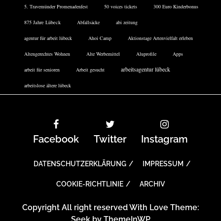
5. Travemünder Promenadenfest
50 voices tickets
300 Euro Kinderbonus
875 Jahre Lübeck
Abfallsäcke
abi zeitung
agentur für arbeit lübeck
Ahoi Camp
Aktionstage Artenvielfalt erleben
Altengerechtes Wohnen
Alte Werbemittel
Aluprofile
Apps
arbeitsagentur lübeck
arbeit für senioren
Arbeit gesucht
arbeitslose ältere lübeck
Facebook
Twitter
Instagram
DATENSCHUTZERKLÄRUNG
IMPRESSUM
COOKIE-RICHTLINIE
ARCHIV
Copyright All right reserved With Love Theme:
Seek by
ThemeInWP