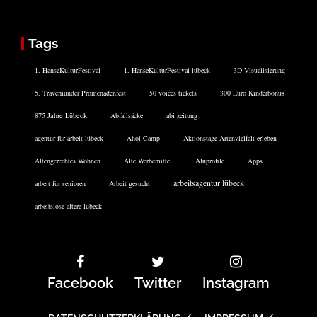
Tags
1. HanseKulturFestival
1. HanseKulturFestival lübeck
3D Visualisierung
5. Travemünder Promenadenfest
50 voices tickets
300 Euro Kinderbonus
875 Jahre Lübeck
Abfallsäcke
abi zeitung
agentur für arbeit lübeck
Ahoi Camp
Aktionstage Artenvielfalt erleben
Altengerechtes Wohnen
Alte Werbemittel
Aluprofile
Apps
arbeitsagentur lübeck
arbeit für senioren
Arbeit gesucht
arbeitslose ältere lübeck
Facebook
Twitter
Instagram