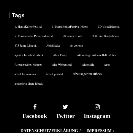
Tags
1. HanseKulturFestival
1. HanseKulturFestival lübeck
3D Visualisierung
5. Travemünder Promenadenfest
50 voices tickets
300 Euro Kinderbonus
875 Jahre Lübeck
Abfallsäcke
abi zeitung
agentur für arbeit lübeck
Ahoi Camp
Aktionstage Artenvielfalt erleben
Altengerechtes Wohnen
Alte Werbemittel
Aluprofile
Apps
arbeitsagentur lübeck
arbeit für senioren
Arbeit gesucht
arbeitslose ältere lübeck
Facebook
Twitter
Instagram
DATENSCHUTZERKLÄRUNG
IMPRESSUM