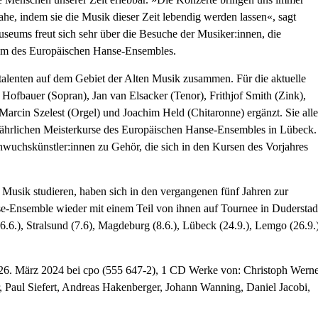
he, indem sie die Musik dieser Zeit lebendig werden lassen«, sagt
seums freut sich sehr über die Besuche der Musiker:innen, die
am des Europäischen Hanse-Ensembles.
talenten auf dem Gebiet der Alten Musik zusammen. Für die aktuelle
fbauer (Sopran), Jan van Elsacker (Tenor), Frithjof Smith (Zink),
arcin Szelest (Orgel) und Joachim Held (Chitaronne) ergänzt. Sie alle
 jährlichen Meisterkurse des Europäischen Hanse-Ensembles in Lübeck.
wuchskünstler:innen zu Gehör, die sich in den Kursen des Vorjahres
Musik studieren, haben sich in den vergangenen fünf Jahren zur
e-Ensemble wieder mit einem Teil von ihnen auf Tournee in Duderstad
6.6.), Stralsund (7.6), Magdeburg (8.6.), Lübeck (24.9.), Lemgo (26.9.)
26. März 2024 bei cpo (555 647-2), 1 CD Werke von: Christoph Werne
r, Paul Siefert, Andreas Hakenberger, Johann Wanning, Daniel Jacobi,