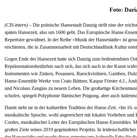
Foto: Dar
(CIS-intern) –
Die polnische Hansestadt Danzig stellt eine der reich
späten Hansezeit, also um 1600 geht. Das Europäische Hanse-Ensem
Repertoire gewidmet. In der Reihe »Musik der Hansestädte« ist ger
erschienen, die in Zusammenarbeit mit Deutschlandfunk Kultur entst
Gegen Ende der Hansezeit hatte sich Danzig zum bedeutendsten Ost
Repräsentationsbedürfnis nach sich, das sich auch in der Kunst wide
Instrumenten wie Zinken, Posaunen, Barockviolinen, Gamben, Dulz
Hanse-Ensemble Werke von Crato Büttner, Kaspar Förster d.J., And
und Nicolaus Zangius zu neuem Leben. Die großartige Kirchenmusik
schufen, spiegelt Polyphonie flämischer Prägung, aber auch italieni
Damit steht sie in der kulturellen Tradition der Hanse-Zeit. »Im 16. 
musikalische Sprache, wohl angereichert mit lokalen Vorlieben und
Cordes, musikalischer Leiter des Europäischen Hanse-Ensembles. Mi
großen Ziele seines 2019 gegründeten Projekts. In leidenschaftlicher
der Hansestädte und macht dieses gemeinsame kulturelle Erbe für d