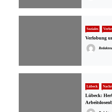
Soziales
Verbr
Verlobung un
Redakteu
Lübeck
Nachr
Lübeck: Herb
Arbeitslosen