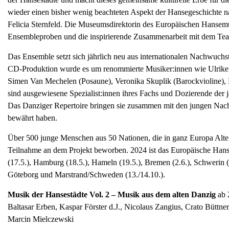
wieder einen bisher wenig beachteten Aspekt der Hansegeschichte na
Felicia Sternfeld. Die Museumsdirektorin des Europäischen Hansemu
Ensembleproben und die inspirierende Zusammenarbeit mit dem Te
Das Ensemble setzt sich jährlich neu aus internationalen Nachwuchs
CD-Produktion wurde es um renommierte Musiker:innen wie Ulrike Ho
Simen Van Mechelen (Posaune), Veronika Skuplik (Barockvioline), M
sind ausgewiesene Spezialist:innen ihres Fachs und Dozierende der
Das Danziger Repertoire bringen sie zusammen mit den jungen Nach
bewährt haben.
Über 500 junge Menschen aus 50 Nationen, die in ganz Europa Alte 
Teilnahme an dem Projekt beworben. 2024 ist das Europäische Hans
(17.5.), Hamburg (18.5.), Hameln (19.5.), Bremen (2.6.), Schwerin (
Göteborg und Marstrand/Schweden (13./14.10.).
Musik der Hansestädte Vol. 2 – Musik aus dem alten Danzig
ab 
Baltasar Erben, Kaspar Förster d.J., Nicolaus Zangius, Crato Büttne
Marcin Mielczewski