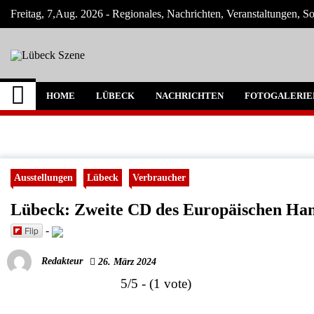
Skip
Freitag, 7,Aug. 2026 - Regionales, Nachrichten, Veranstaltungen, 
to
content
Lübeck Szene
Neuigkeiten und Nachrichten aus Lübeck 
HOME
LÜBECK
NACHRICHTEN
FOTOGALERIE
Ausstellungen
Lübeck
Verbraucher
Lübeck: Zweite CD des Europäischen Han
Flip
-
Redakteur
26. März 2024
5/5 - (1 vote)