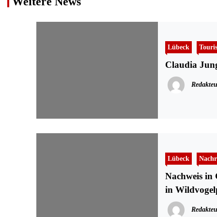
Weitere News
Lübeck
Touri
Claudia Jun
Redakteu
Lübeck
Nachr
Nachweis in 
in Wildvogel
Redakteu