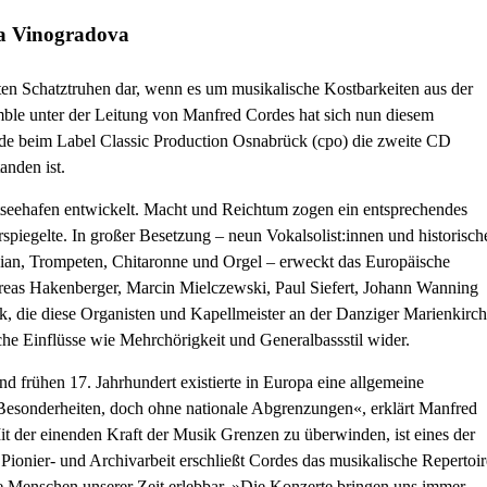
ia Vinogradova
sten Schatztruhen dar, wenn es um musikalische Kostbarkeiten aus der
ble unter der Leitung von Manfred Cordes hat sich nun diesem
ade beim Label Classic Production Osnabrück (cpo) die zweite CD
anden ist.
seehafen entwickelt. Macht und Reichtum zogen ein entsprechendes
rspiegelte. In großer Besetzung – neun Vokalsolist:innen und historisch
ian, Trompeten, Chitaronne und Orgel – erweckt das Europäische
reas Hakenberger, Marcin Mielczewski, Paul Siefert, Johann Wanning
, die diese Organisten und Kapellmeister an der Danziger Marienkirc
sche Einflüsse wie Mehrchörigkeit und Generalbassstil wider.
und frühen 17. Jahrhundert existierte in Europa eine allgemeine
 Besonderheiten, doch ohne nationale Abgrenzungen«, erklärt Manfred
t der einenden Kraft der Musik Grenzen zu überwinden, ist eines der
 Pionier- und Archivarbeit erschließt Cordes das musikalische Repertoir
ie Menschen unserer Zeit erlebbar. »Die Konzerte bringen uns immer