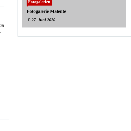
Fotogalerien
Fotogalerie Malente
27. Juni 2020
nau
o