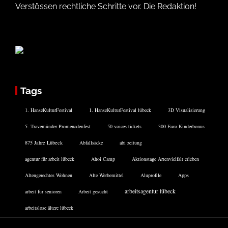
Verstössen rechtliche Schritte vor. Die Redaktion!
Tags
1. HanseKulturFestival
1. HanseKulturFestival lübeck
3D Visualisierung
5. Travemünder Promenadenfest
50 voices tickets
300 Euro Kinderbonus
875 Jahre Lübeck
Abfallsäcke
abi zeitung
agentur für arbeit lübeck
Ahoi Camp
Aktionstage Artenvielfalt erleben
Altengerechtes Wohnen
Alte Werbemittel
Aluprofile
Apps
arbeitsagentur lübeck
arbeit für senioren
Arbeit gesucht
arbeitslose ältere lübeck