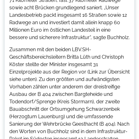
71 Kilometer Straßen, fast 37 Kilometer Radwege
sowie acht Brücken grundlegend saniert. „Unser
Landesbetrieb packt insgesamt 16 Straßen sowie 12
Radwege an und investiert damit allein knapp 60
Millionen Euro im östlichen Landesteil in eine
bessere und sicherere Infrastruktur“, sagte Buchholz.
Zusammen mit den beiden LBV.SH-
Geschäftsbereichsleitern Britta Lüth und Christoph
Köster stellte der Minister insgesamt 31
Einzelprojekte aus der Region vor (Link zur Übersicht
siehe unten). Zu den größten und aufwändigsten
Vorhaben zählen unter anderem der dreistreifige
Ausbau der B 404 zwischen Bargteheide und
Todendorf/Sprenge (Kreis Stormarn), der zweite
Bauabschnitt der Ortsumgehung Schwarzenbek
(Herzogtum Lauenburg) und die umfassende
Sanierung der Wehrbrücke Geesthacht (B 404). Nach
den Worten von Buchholz sind in dem Infrastruktur-
Paket im Südosten insgesamt 13 Landesstraßen-