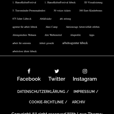
1. HanseKulturFestival
1. HanseKulturFestival lübeck
3D Visualisierung
5. Travemünder Promenadenfest
50 voices tickets
300 Euro Kinderbonus
875 Jahre Lübeck
Abfallsäcke
abi zeitung
agentur für arbeit lübeck
Ahoi Camp
Aktionstage Artenvielfalt erleben
Altengerechtes Wohnen
Alte Werbemittel
Aluprofile
Apps
arbeitsagentur lübeck
arbeit für senioren
Arbeit gesucht
arbeitslose ältere lübeck
Facebook
Twitter
Instagram
DATENSCHUTZERKLÄRUNG
IMPRESSUM
COOKIE-RICHTLINIE
ARCHIV