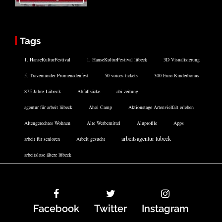
Tags
1. HanseKulturFestival
1. HanseKulturFestival lübeck
3D Visualisierung
5. Travemünder Promenadenfest
50 voices tickets
300 Euro Kinderbonus
875 Jahre Lübeck
Abfallsäcke
abi zeitung
agentur für arbeit lübeck
Ahoi Camp
Aktionstage Artenvielfalt erleben
Altengerechtes Wohnen
Alte Werbemittel
Aluprofile
Apps
arbeitsagentur lübeck
arbeit für senioren
Arbeit gesucht
arbeitslose ältere lübeck
Facebook
Twitter
Instagram