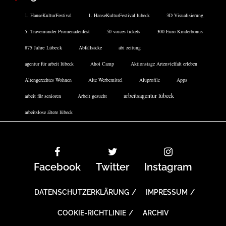
1. HanseKulturFestival
1. HanseKulturFestival lübeck
3D Visualisierung
5. Travemünder Promenadenfest
50 voices tickets
300 Euro Kinderbonus
875 Jahre Lübeck
Abfallsäcke
abi zeitung
agentur für arbeit lübeck
Ahoi Camp
Aktionstage Artenvielfalt erleben
Altengerechtes Wohnen
Alte Werbemittel
Aluprofile
Apps
arbeitsagentur lübeck
arbeit für senioren
Arbeit gesucht
arbeitslose ältere lübeck
Facebook
Twitter
Instagram
DATENSCHUTZERKLÄRUNG
IMPRESSUM
COOKIE-RICHTLINIE
ARCHIV