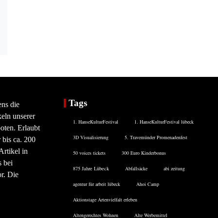
Tags
ens die
eln unserer
1. HanseKulturFestival
1. HanseKulturFestival lübeck
oten. Erlaubt
3D Visualisierung
5. Travemünder Promenadenfest
 bis ca. 200
rtikel in
50 voices tickets
300 Euro Kinderbonus
 bei
875 Jahre Lübeck
Abfallsäcke
abi zeitung
or. Die
agentur für arbeit lübeck
Ahoi Camp
Aktionstage Artenvielfalt erleben
Altengerechtes Wohnen
Alte Werbemittel