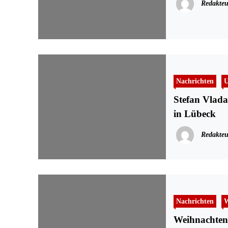
Redakteu
Nachrichten
U
Stefan Vlada
in Lübeck
Redakteu
Nachrichten
W
Weihnachten