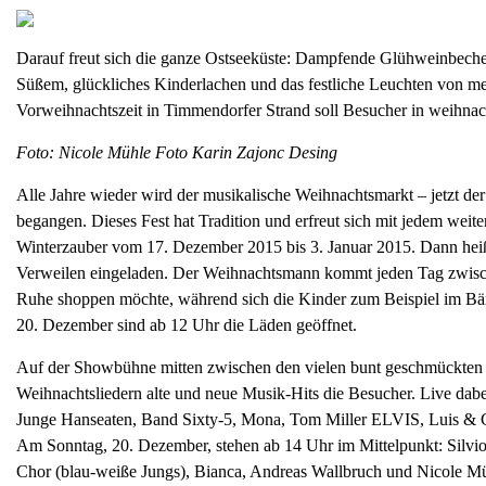
Darauf freut sich die ganze Ostseeküste: Dampfende Glühweinbecher
Süßem, glückliches Kinderlachen und das festliche Leuchten von meh
Vorweihnachtszeit in Timmendorfer Strand soll Besucher in weihnac
Foto: Nicole Mühle Foto Karin Zajonc Desing
Alle Jahre wieder wird der musikalische Weihnachtsmarkt – jetzt d
begangen. Dieses Fest hat Tradition und erfreut sich mit jedem wei
Winterzauber vom 17. Dezember 2015 bis 3. Januar 2015. Dann heißt
Verweilen eingeladen. Der Weihnachtsmann kommt jeden Tag zwisch
Ruhe shoppen möchte, während sich die Kinder zum Beispiel im Bä
20. Dezember sind ab 12 Uhr die Läden geöffnet.
Auf der Showbühne mitten zwischen den vielen bunt geschmückten B
Weihnachtsliedern alte und neue Musik-Hits die Besucher. Live dabe
Junge Hanseaten, Band Sixty-5, Mona, Tom Miller ELVIS, Luis & C
Am Sonntag, 20. Dezember, stehen ab 14 Uhr im Mittelpunkt: Silvio
Chor (blau-weiße Jungs), Bianca, Andreas Wallbruch und Nicole Müh