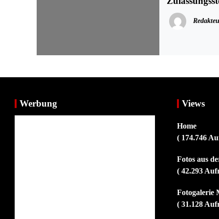
Zulassungsst
Redakteu
Werbung
Views
Home
( 174.746 Au
Fotos aus d
( 42.293 Auf
Fotogalerie 
( 31.128 Auf