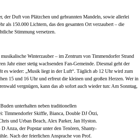
, der Duft von Plätzchen und gebrannten Mandeln, sowie allerlei
r als 150.000 Lichtern, das den gesamten Ort verzaubert – die
htliche Stimmung versetzen.
er musikalische Winterzauber – im Zentrum von Timmendorfer Strand
teren Jahr einer stetig wachsenden Fan-Gemeinde. Diesmal geht der
 es wieder: „Musik liegt in der Luft“. Täglich ab 12 Uhr wird zum
en 15 und 16 Uhr und erfreut die kleinen und großen Herzen. Wer in
renwald vergnügen, kann das ab sofort auch wieder tun: Am Sonntag,
uden unterhalten neben traditionellen
i: Timmendorfer Skiffle, Bianca, Double DJ Ötzi,
hris und Urban Beach, Alex Parker, Jan Hyston.
 D Anza, der Popstar unter den Tenören, Shanty-
le. Nach der feierlichen Ansprache von Prof.