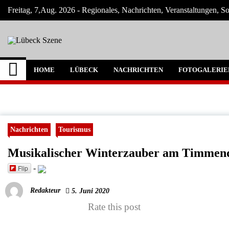
Skip
Freitag, 7,Aug. 2026 - Regionales, Nachrichten, Veranstaltungen, 
to
content
Lübeck Szene
Neuigkeiten und Nachrichten aus Lübeck 
HOME
LÜBECK
NACHRICHTEN
FOTOGALERIE
Nachrichten
Tourismus
Musikalischer Winterzauber am Timmend
Flip
-
Redakteur
5. Juni 2020
Rate this post