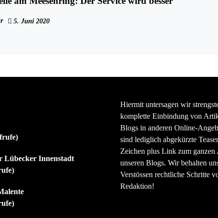
elle am Meesenring: Der Service wird besser
r
5. Juni 2020
Hiermit untersagen wir strengst
komplette Einbindung von Artik
Blogs in anderen Online-Angeb
frufe)
sind lediglich abgekürzte Teaser
Zeichen plus Link zum ganzen A
er Lübecker Innenstadt
unseren Blogs. Wir behalten uns
rufe)
Verstössen rechtliche Schritte v
Redaktion!
Malente
rufe)