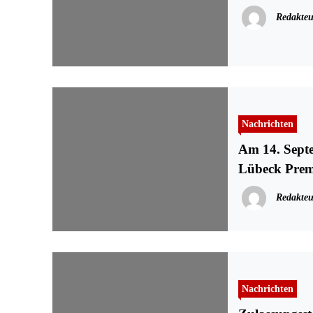
Redakteu
Nachrichten
Am 14. Septe
Lübeck Prem
Redakteu
Nachrichten