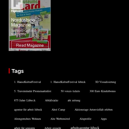
Tags
1. HanseKulturFestival
1. HanseKulturFestival lübeck
3D Visualisierung
5. Travemünder Promenadenfest
50 voices tickets
300 Euro Kinderbonus
875 Jahre Lübeck
Abfallsäcke
abi zeitung
agentur für arbeit lübeck
Ahoi Camp
Aktionstage Artenvielfalt erleben
Altengerechtes Wohnen
Alte Werbemittel
Aluprofile
Apps
arbeitsagentur lübeck
arbeit für senioren
Arbeit gesucht