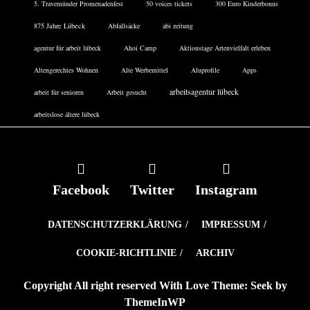
5. Travemünder Promenadenfest
50 voices tickets
300 Euro Kinderbonus
875 Jahre Lübeck
Abfallsäcke
abi zeitung
agentur für arbeit lübeck
Ahoi Camp
Aktionstage Artenvielfalt erleben
Altengerechtes Wohnen
Alte Werbemittel
Aluprofile
Apps
arbeitsagentur lübeck
arbeit für senioren
Arbeit gesucht
arbeitslose ältere lübeck
Facebook
Twitter
Instagram
DATENSCHUTZERKLÄRUNG
IMPRESSUM
COOKIE-RICHTLINIE
ARCHIV
Copyright All right reserved With Love Theme: Seek by
ThemeInWP