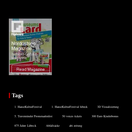
Tags
1. HanseKulturFestival
1. HanseKulturFestival lübeck
3D Visualisierung
5. Travemünder Promenadenfest
50 voices tickets
300 Euro Kinderbonus
875 Jahre Lübeck
Abfallsäcke
abi zeitung