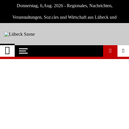
Skip
Donnerstag, 6,Aug. 2026 - Regionales, Nachrichten,
to
content
Veranstaltungen, Soziales und Wirtschaft aus Lübeck und
Umgebung
Lübeck Szene
Neuigkeiten und Nachrichten aus Lübeck
und Umgebeung