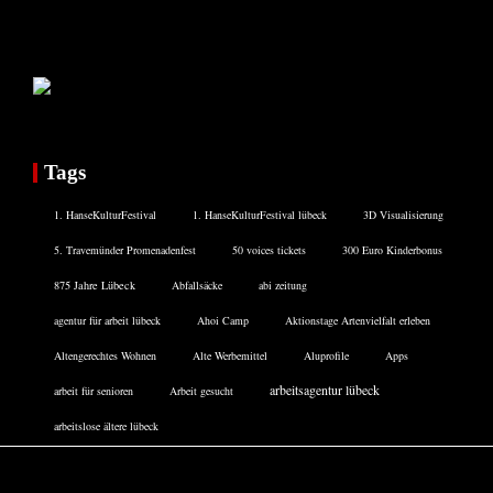
Tags
1. HanseKulturFestival
1. HanseKulturFestival lübeck
3D Visualisierung
5. Travemünder Promenadenfest
50 voices tickets
300 Euro Kinderbonus
875 Jahre Lübeck
Abfallsäcke
abi zeitung
agentur für arbeit lübeck
Ahoi Camp
Aktionstage Artenvielfalt erleben
Altengerechtes Wohnen
Alte Werbemittel
Aluprofile
Apps
arbeitsagentur lübeck
arbeit für senioren
Arbeit gesucht
arbeitslose ältere lübeck