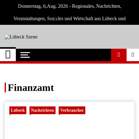
Skip
Donnerstag, 6,Aug. 2026 - Regionales, Nachrichten,
to
content
Veranstaltungen, Soziales und Wirtschaft aus Lübeck und
Umgebung
Lübeck Szene
Neuigkeiten und Nachrichten aus Lübeck
und Umgebeung
Finanzamt
Lübeck
Nachrichten
Verbraucher