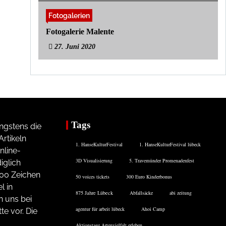
Fotogalerien
Fotogalerie Malente
27. Juni 2020
Tags
ngstens die
rtikeln
1. HanseKulturFestival
1. HanseKulturFestival lübeck
nline-
3D Visualisierung
5. Travemünder Promenadenfest
iglich
200 Zeichen
50 voices tickets
300 Euro Kinderbonus
l in
875 Jahre Lübeck
Abfallsäcke
abi zeitung
n uns bei
agentur für arbeit lübeck
Ahoi Camp
te vor. Die
Aktionstage Artenvielfalt erleben