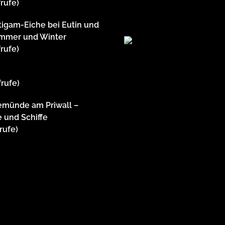
frufe)
tigam-Eiche bei Eutin und
ommer und Winter
frufe)
m
frufe)
emünde am Priwall –
 und Schiffe
frufe)