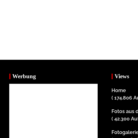
Werbung
Views
Home
( 174.806 A
Fotos aus 
( 42.300 Au
Fotogaleri