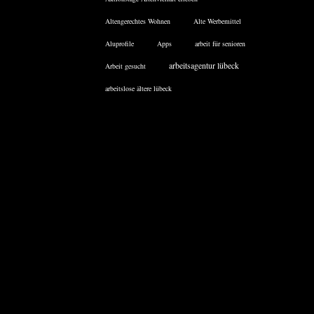
Altengerechtes Wohnen
Alte Werbemittel
Aluprofile
Apps
arbeit für senioren
arbeitsagentur lübeck
Arbeit gesucht
arbeitslose ältere lübeck