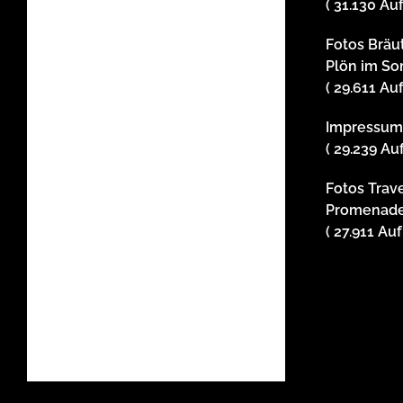
( 31.130 Au
Fotos Bräu
Plön im S
( 29.611 Au
Impressu
( 29.239 Au
Fotos Trav
Promenade
( 27.911 Au