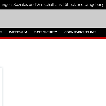
altungen, Soziales und Wirtschaft aus Lübeck und Umgebung
beck und Umgebeung
N
IMPRESSUM
DATENSCHUTZ
COOKIE-RICHTLINIE