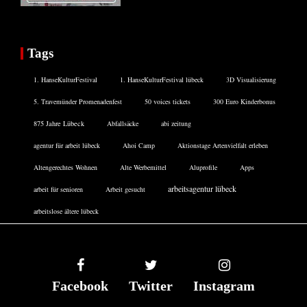
Tags
1. HanseKulturFestival
1. HanseKulturFestival lübeck
3D Visualisierung
5. Travemünder Promenadenfest
50 voices tickets
300 Euro Kinderbonus
875 Jahre Lübeck
Abfallsäcke
abi zeitung
agentur für arbeit lübeck
Ahoi Camp
Aktionstage Artenvielfalt erleben
Altengerechtes Wohnen
Alte Werbemittel
Aluprofile
Apps
arbeitsagentur lübeck
arbeit für senioren
Arbeit gesucht
arbeitslose ältere lübeck
Facebook
Twitter
Instagram