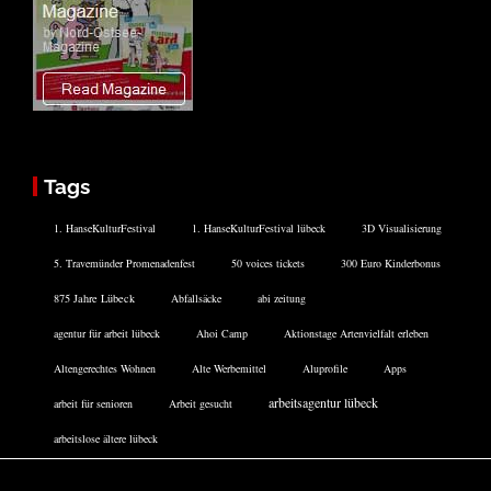
Tags
1. HanseKulturFestival
1. HanseKulturFestival lübeck
3D Visualisierung
5. Travemünder Promenadenfest
50 voices tickets
300 Euro Kinderbonus
875 Jahre Lübeck
Abfallsäcke
abi zeitung
agentur für arbeit lübeck
Ahoi Camp
Aktionstage Artenvielfalt erleben
Altengerechtes Wohnen
Alte Werbemittel
Aluprofile
Apps
arbeitsagentur lübeck
arbeit für senioren
Arbeit gesucht
arbeitslose ältere lübeck