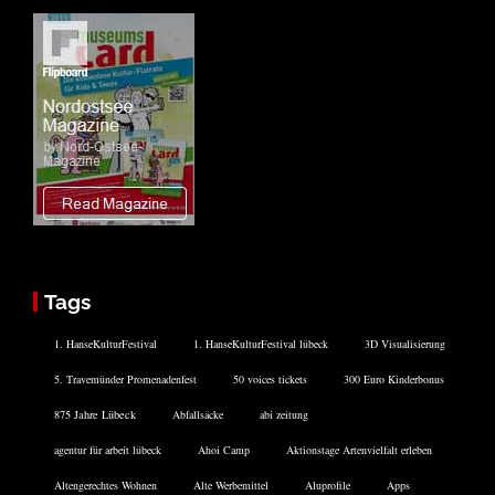
Tags
1. HanseKulturFestival
1. HanseKulturFestival lübeck
3D Visualisierung
5. Travemünder Promenadenfest
50 voices tickets
300 Euro Kinderbonus
875 Jahre Lübeck
Abfallsäcke
abi zeitung
agentur für arbeit lübeck
Ahoi Camp
Aktionstage Artenvielfalt erleben
Altengerechtes Wohnen
Alte Werbemittel
Aluprofile
Apps