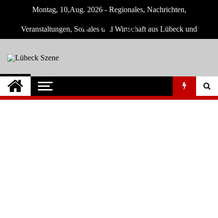
Skip
Montag, 10,Aug. 2026 - Regionales, Nachrichten,
to
content
Veranstaltungen, Soziales und Wirtschaft aus Lübeck und
Umgebung
Lübeck Szene
Neuigkeiten und Nachrichten aus Lübeck
und Umgebeung