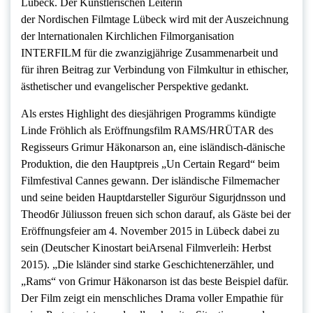
Lübeck. Der Künstlerischen Leiterin
der Nordischen Filmtage Lübeck wird mit der Auszeichnung
der lnternationalen Kirchlichen Filmorganisation
INTERFILM für die zwanzigjährige Zusammenarbeit und
für ihren Beitrag zur Verbindung von Filmkultur in ethischer,
ästhetischer und evangelischer Perspektive gedankt.
Als erstes Highlight des diesjährigen Programms kündigte
Linde Fröhlich als Eröffnungsfilm RAMS/HRÜTAR des
Regisseurs Grimur Häkonarson an, eine isländisch-dänische
Produktion, die den Hauptpreis „Un Certain Regard“ beim
Filmfestival Cannes gewann. Der isländische Filmemacher
und seine beiden Hauptdarsteller Siguröur Sigurjdnsson und
Theod6r Jüliusson freuen sich schon darauf, als Gäste bei der
Eröffnungsfeier am 4. November 2015 in Lübeck dabei zu
sein (Deutscher Kinostart beiArsenal Filmverleih: Herbst
2015). „Die lsländer sind starke Geschichtenerzähler, und
„Rams“ von Grimur Häkonarson ist das beste Beispiel dafür.
Der Film zeigt ein menschliches Drama voller Empathie für