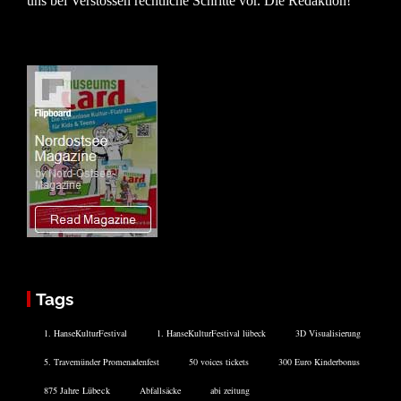
uns bei Verstössen rechtliche Schritte vor. Die Redaktion!
Tags
1. HanseKulturFestival
1. HanseKulturFestival lübeck
3D Visualisierung
5. Travemünder Promenadenfest
50 voices tickets
300 Euro Kinderbonus
875 Jahre Lübeck
Abfallsäcke
abi zeitung