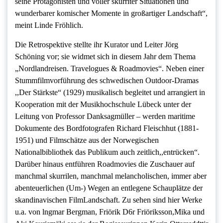
seine Protagonisten und voller skurriter Situationen und
wunderbarer komischer Momente in großartiger Landschaft“,
meint Linde Fröhlich.
Die Retrospektive stellte ihr Kurator und Leiter Jörg
Schöning vor; sie widmet sich in diesem Jahr dem Thema
„Nordlandreisen. Travelogues & Roadmovies“. Neben einer
Stummfilmvorführung des schwedischen Outdoor-Dramas
,,Der Stärkste“ (1929) musikalisch begleitet und arrangiert in
Kooperation mit der Musikhochschule Lübeck unter der
Leitung von Professor Danksagmüller – werden maritime
Dokumente des Bordfotografen Richard Fleischhut (1881-
1951) und Filmschätze aus der Norwegischen
Nationalbibliothek das Publikum auch zeitlich,,entrücken“.
Darüber hinaus entführen Roadmovies die Zuschauer auf
manchmal skurrilen, manchmal melancholischen, immer aber
abenteuerlichen (Um-) Wegen an entlegene Schauplätze der
skandinavischen FilmLandschaft. Zu sehen sind hier Werke
u.a. von lngmar Bergman, Friörik D6r Friöriksson,Mika und