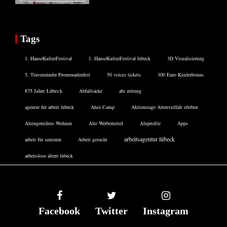
Tags
1. HanseKulturFestival
1. HanseKulturFestival lübeck
3D Visualisierung
5. Travemünder Promenadenfest
50 voices tickets
300 Euro Kinderbonus
875 Jahre Lübeck
Abfallsäcke
abi zeitung
agentur für arbeit lübeck
Ahoi Camp
Aktionstage Artenvielfalt erleben
Altengerechtes Wohnen
Alte Werbemittel
Aluprofile
Apps
arbeitsagentur lübeck
arbeit für senioren
Arbeit gesucht
arbeitslose ältere lübeck
Facebook
Twitter
Instagram