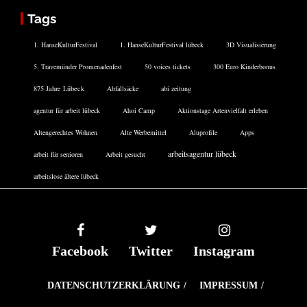
Tags
1. HanseKulturFestival
1. HanseKulturFestival lübeck
3D Visualisierung
5. Travemünder Promenadenfest
50 voices tickets
300 Euro Kinderbonus
875 Jahre Lübeck
Abfallsäcke
abi zeitung
agentur für arbeit lübeck
Ahoi Camp
Aktionstage Artenvielfalt erleben
Altengerechtes Wohnen
Alte Werbemittel
Aluprofile
Apps
arbeitsagentur lübeck
arbeit für senioren
Arbeit gesucht
arbeitslose ältere lübeck
Facebook
Twitter
Instagram
DATENSCHUTZERKLÄRUNG
IMPRESSUM