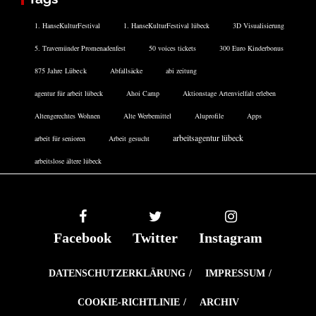
1. HanseKulturFestival
1. HanseKulturFestival lübeck
3D Visualisierung
5. Travemünder Promenadenfest
50 voices tickets
300 Euro Kinderbonus
875 Jahre Lübeck
Abfallsäcke
abi zeitung
agentur für arbeit lübeck
Ahoi Camp
Aktionstage Artenvielfalt erleben
Altengerechtes Wohnen
Alte Werbemittel
Aluprofile
Apps
arbeitsagentur lübeck
arbeit für senioren
Arbeit gesucht
arbeitslose ältere lübeck
Facebook
Twitter
Instagram
DATENSCHUTZERKLÄRUNG
IMPRESSUM
COOKIE-RICHTLINIE
ARCHIV