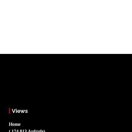
Views
Home
( 174.813 Aufrufe)