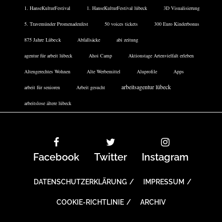
1. HanseKulturFestival
1. HanseKulturFestival lübeck
3D Visualisierung
5. Travemünder Promenadenfest
50 voices tickets
300 Euro Kinderbonus
875 Jahre Lübeck
Abfallsäcke
abi zeitung
agentur für arbeit lübeck
Ahoi Camp
Aktionstage Artenvielfalt erleben
Altengerechtes Wohnen
Alte Werbemittel
Aluprofile
Apps
arbeitsagentur lübeck
arbeit für senioren
Arbeit gesucht
arbeitslose ältere lübeck
Facebook
Twitter
Instagram
DATENSCHUTZERKLÄRUNG
IMPRESSUM
COOKIE-RICHTLINIE
ARCHIV