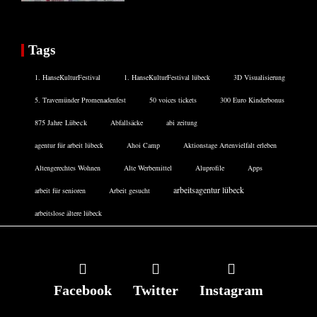
Tags
1. HanseKulturFestival
1. HanseKulturFestival lübeck
3D Visualisierung
5. Travemünder Promenadenfest
50 voices tickets
300 Euro Kinderbonus
875 Jahre Lübeck
Abfallsäcke
abi zeitung
agentur für arbeit lübeck
Ahoi Camp
Aktionstage Artenvielfalt erleben
Altengerechtes Wohnen
Alte Werbemittel
Aluprofile
Apps
arbeitsagentur lübeck
arbeit für senioren
Arbeit gesucht
arbeitslose ältere lübeck
Facebook
Twitter
Instagram