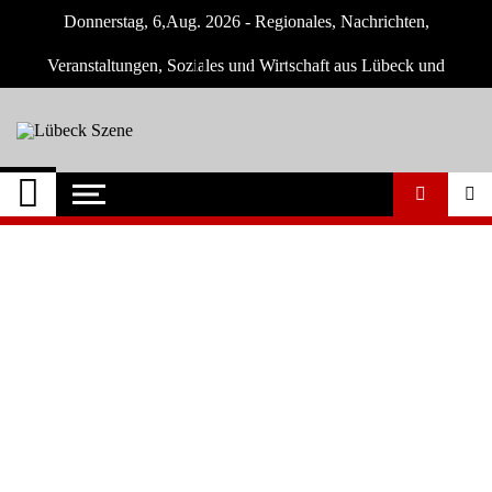
Skip
Donnerstag, 6,Aug. 2026 - Regionales, Nachrichten,
to
content
Veranstaltungen, Soziales und Wirtschaft aus Lübeck und
Umgebung
Lübeck Szene
Neuigkeiten und Nachrichten aus Lübeck
und Umgebeung