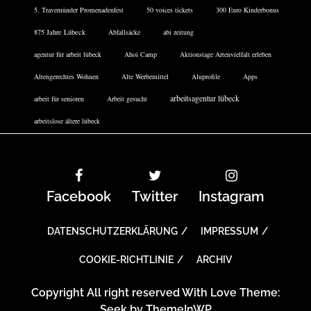
5. Travemünder Promenadenfest
50 voices tickets
300 Euro Kinderbonus
875 Jahre Lübeck
Abfallsäcke
abi zeitung
agentur für arbeit lübeck
Ahoi Camp
Aktionstage Artenvielfalt erleben
Altengerechtes Wohnen
Alte Werbemittel
Aluprofile
Apps
arbeitsagentur lübeck
arbeit für senioren
Arbeit gesucht
arbeitslose ältere lübeck
Facebook
Twitter
Instagram
DATENSCHUTZERKLÄRUNG
IMPRESSUM
COOKIE-RICHTLINIE
ARCHIV
Copyright All right reserved With Love Theme:
Seek by
ThemeInWP