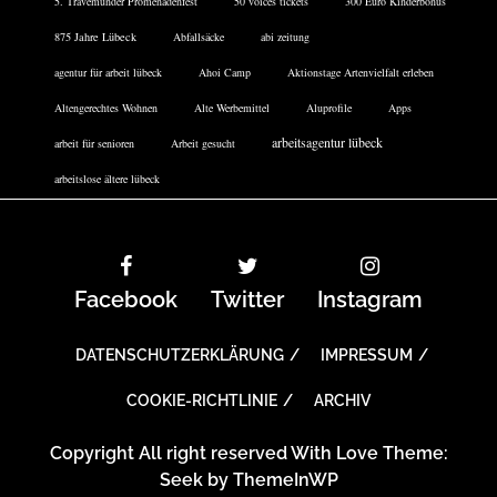
5. Travemünder Promenadenfest
50 voices tickets
300 Euro Kinderbonus
875 Jahre Lübeck
Abfallsäcke
abi zeitung
agentur für arbeit lübeck
Ahoi Camp
Aktionstage Artenvielfalt erleben
Altengerechtes Wohnen
Alte Werbemittel
Aluprofile
Apps
arbeitsagentur lübeck
arbeit für senioren
Arbeit gesucht
arbeitslose ältere lübeck
Facebook
Twitter
Instagram
DATENSCHUTZERKLÄRUNG
IMPRESSUM
COOKIE-RICHTLINIE
ARCHIV
Copyright All right reserved With Love Theme:
Seek by
ThemeInWP