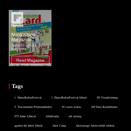
Tags
1. HanseKulturFestival
1. HanseKulturFestival lübeck
3D Visualisierung
5. Travemünder Promenadenfest
50 voices tickets
300 Euro Kinderbonus
875 Jahre Lübeck
Abfallsäcke
abi zeitung
agentur für arbeit lübeck
Ahoi Camp
Aktionstage Artenvielfalt erleben