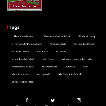
Tags
1. HanseKulturFestival
1. HanseKulturFestival lübeck
3D Visualisierung
5. Travemünder Promenadenfest
50 voices tickets
300 Euro Kinderbonus
875 Jahre Lübeck
Abfallsäcke
abi zeitung
agentur für arbeit lübeck
Ahoi Camp
Aktionstage Artenvielfalt erleben
Altengerechtes Wohnen
Alte Werbemittel
Aluprofile
Apps
arbeitsagentur lübeck
arbeit für senioren
Arbeit gesucht
arbeitslose ältere lübeck