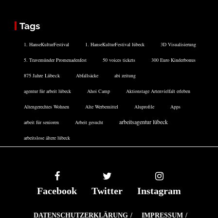
Tags
1. HanseKulturFestival
1. HanseKulturFestival lübeck
3D Visualisierung
5. Travemünder Promenadenfest
50 voices tickets
300 Euro Kinderbonus
875 Jahre Lübeck
Abfallsäcke
abi zeitung
agentur für arbeit lübeck
Ahoi Camp
Aktionstage Artenvielfalt erleben
Altengerechtes Wohnen
Alte Werbemittel
Aluprofile
Apps
arbeitsagentur lübeck
arbeit für senioren
Arbeit gesucht
arbeitslose ältere lübeck
Facebook
Twitter
Instagram
DATENSCHUTZERKLÄRUNG
IMPRESSUM