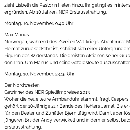
zieht Lisbeth die Pastorin Helen hinzu. Ihr gelingt es in 
ergründen. Ab 18 Jahren; NDR Erstausstrahlung.
Montag, 10. November, 0.40 Uhr
Max Manus
Norwegen, während des Zweiten Weltkriegs. Abenteurer M
Heimat zurückgekehrt ist, schließt sich einer Untergrundorg
Figuren des Widerstands. Die dreisten Aktionen seiner Gru
den Plan. Um Manus und seine Gefolgsleute auszuschalten, 
Montag, 10. November, 23.15 Uhr
Der Nordwesten
Gewinner des NDR Spielfilmpreises 2013
Woher die neue teure Armbanduhr stammt, fragt Caspers Mut
gehört der 18-Jährige zur Bande des Hehlers Jamal. Bis e
für den Dealer und Zuhälter Bjørn tätig wird. Damit aber l
jüngeren Bruder Andy verwickelt und in dem er selbst bald
Erstausstrahlung.