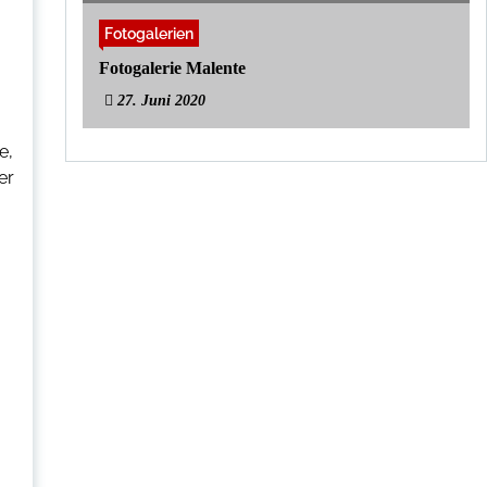
Fotogalerien
Fotogalerie Malente
27. Juni 2020
e,
er