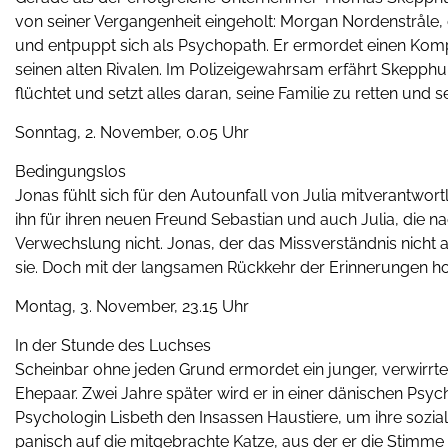
von seiner Vergangenheit eingeholt: Morgan Nordenstråle, de
und entpuppt sich als Psychopath. Er ermordet einen Ko
seinen alten Rivalen. Im Polizeigewahrsam erfährt Skepphul
flüchtet und setzt alles daran, seine Familie zu retten und
Sonntag, 2. November, 0.05 Uhr
Bedingungslos
Jonas fühlt sich für den Autounfall von Julia mitverantwort
ihn für ihren neuen Freund Sebastian und auch Julia, die n
Verwechslung nicht. Jonas, der das Missverständnis nicht aufk
sie. Doch mit der langsamen Rückkehr der Erinnerungen hol
Montag, 3. November, 23.15 Uhr
In der Stunde des Luchses
Scheinbar ohne jeden Grund ermordet ein junger, verwirrte
Ehepaar. Zwei Jahre später wird er in einer dänischen Psych
Psychologin Lisbeth den Insassen Haustiere, um ihre sozia
panisch auf die mitgebrachte Katze, aus der er die Stimm