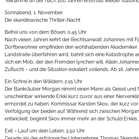
Teilnahme an der nach 100 Jahren erstmals wieder statt
Sonnabend, 1. November
Die skandinavische Thriller-Nacht
Befrei uns von dem Bösen; 0.45 Uhr
Nach vielen Jahren kehrt der Rechtsanwalt Johannes mit Fam
Dorfbewohner empfinden den wohlhabenden Akademiker als S
Landstraße überfahren wird, bahnt sich eine Katastrophe an
sich ein Mob, der den Fremden lynchen will. Allein Johann
Zuflucht – und die Situation eskaliert vollends. Ab 16 Jahren
Ein Schrei in den Wäldern; 2.15 Uhr
Der Bankräuber Morgan nimmt einen Mann als Geisel und flüc
unscheinbar wirkende Erkki kurz zuvor aus einer Nervenklin
ermordet zu haben. Kommissar Karsten Skov, der kurz vor 
Verfolgung der beiden auf. Während sich zwischen Morgan 
entwickelt, beginnt Skov immer mehr an der Schuld Erkkis 
Exit – Lauf um dein Leben; 3.50 Uhr
Gerade als der erfolgreiche Unternehmer Thomas Skepphult 