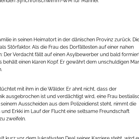
findenden Synchronschwimm-WM für Männer.
ilie in seinen Heimatort in der dänischen Provinz zurück. Di
törfaktor. Als die Frau des Dorfältesten auf einer nahen
: Der Verdacht fällt auf einen Asylbewerber und bald formier
es behält einen klaren Kopf. Er gewährt dem unschuldigen Ma
.
htet mit ihm in die Wälder. Er ahnt nicht, dass der
ik ausgebrochen ist und verdächtigt wird, eine Frau bestialis
seinem Ausscheiden aus dem Polizeidienst steht, nimmt die
und Erkki im Lauf der Flucht eine seltsame Freundschaft
zu zweifeln.
kurz vor dem lukrativsten Deal seiner Karriere steht, wird e