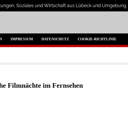
altungen, Soziales und Wirtschaft aus Lübeck und Umgebung
beck und Umgebeung
N
IMPRESSUM
DATENSCHUTZ
COOKIE-RICHTLINIE
che Filmnächte im Fernsehen