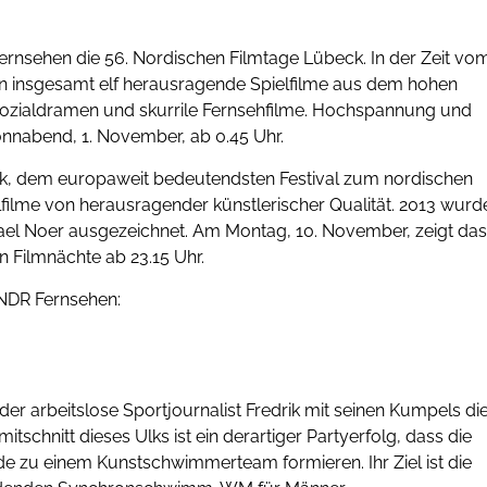
ernsehen die 56. Nordischen Filmtage Lübeck. In der Zeit vo
n insgesamt elf herausragende Spielfilme aus dem hohen
Sozialdramen und skurrile Fernsehfilme. Hochspannung und
onnabend, 1. November, ab 0.45 Uhr.
ck, dem europaweit bedeutendsten Festival zum nordischen
elfilme von herausragender künstlerischer Qualität. 2013 wurd
ael Noer ausgezeichnet. Am Montag, 10. November, zeigt das
 Filmnächte ab 23.15 Uhr.
NDR Fernsehen:
der arbeitslose Sportjournalist Fredrik mit seinen Kumpels di
chnitt dieses Ulks ist ein derartiger Partyerfolg, dass die
e zu einem Kunstschwimmerteam formieren. Ihr Ziel ist die