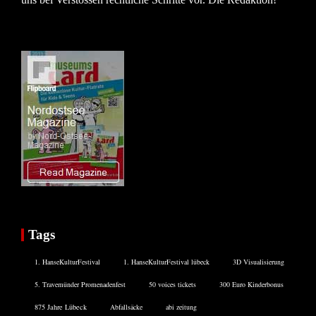
Tags
1. HanseKulturFestival
1. HanseKulturFestival lübeck
3D Visualisierung
5. Travemünder Promenadenfest
50 voices tickets
300 Euro Kinderbonus
875 Jahre Lübeck
Abfallsäcke
abi zeitung