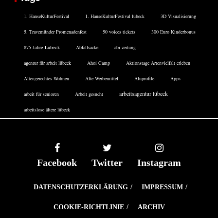
1. HanseKulturFestival
1. HanseKulturFestival lübeck
3D Visualisierung
5. Travemünder Promenadenfest
50 voices tickets
300 Euro Kinderbonus
875 Jahre Lübeck
Abfallsäcke
abi zeitung
agentur für arbeit lübeck
Ahoi Camp
Aktionstage Artenvielfalt erleben
Altengerechtes Wohnen
Alte Werbemittel
Aluprofile
Apps
arbeitsagentur lübeck
arbeit für senioren
Arbeit gesucht
arbeitslose ältere lübeck
Facebook
Twitter
Instagram
DATENSCHUTZERKLÄRUNG
IMPRESSUM
COOKIE-RICHTLINIE
ARCHIV