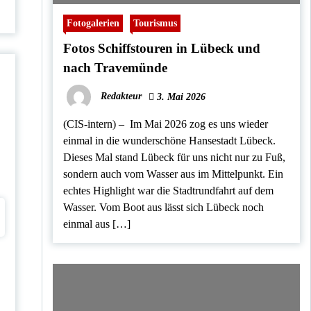
n
L
c
z
a
ü
k
u
Fotogalerien
Tourismus
c
b
r
h
e
T
Fotos Schiffstouren in Lübeck und
t
c
e
s
k
i
nach Travemünde
s
l
t
n
a
Redakteur
3. Mai 2026
a
d
h
t
m
(CIS-intern) – Im Mai 2026 zog es uns wieder
d
e
e
einmal in die wunderschöne Hansestadt Lübeck.
a
s
u
Dieses Mal stand Lübeck für uns nicht nur zu Fuß,
N
f
o
sondern auch vom Wasser aus im Mittelpunkt. Ein
r
echtes Highlight war die Stadtrundfahrt auf dem
d
e
Wasser. Vom Boot aus lässt sich Lübeck noch
n
einmal aus […]
s