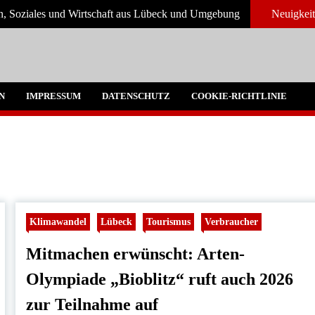
en, Soziales und Wirtschaft aus Lübeck und Umgebung
Neuigkei
und Umgebeung
N
IMPRESSUM
DATENSCHUTZ
COOKIE-RICHTLINIE
Klimawandel
Lübeck
Tourismus
Verbraucher
Mitmachen erwünscht: Arten-
Olympiade „Bioblitz“ ruft auch 2026
zur Teilnahme auf