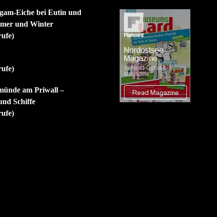
igam-Eiche bei Eutin und
mmer und Winter
rufe)
rufe)
münde am Priwall –
nd Schiffe
rufe)