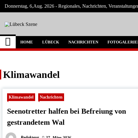
Skip
Donnerstag, 6,Aug. 2026 - Regionales, Nachrichten, Veranstaltung
to
content
Lübeck Szene
Neuigkeiten und Nachrichten aus Lübeck 
HOME
LÜBECK
NACHRICHTEN
FOTOGALERIE
Klimawandel
Klimawandel
Nachrichten
Seenotretter halfen bei Befreiung von
gestrandetem Wal
Redakteur
27. März 2026