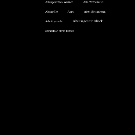
Altengerechtes Wohnen
Alte Werbemittel
Aluprofile
Apps
arbeit für senioren
arbeitsagentur lübeck
Arbeit gesucht
arbeitslose ältere lübeck