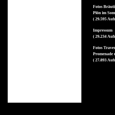
Fotos Bräut
Plön im So
( 29.595 Auf
Impressum
( 29.234 Auf
Fotos Trave
Promenade u
( 27.893 Auf