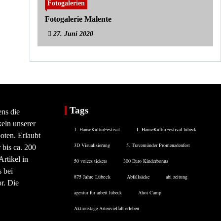
Fotogalerien
Fotogalerie Malente
27. Juni 2020
Tags
ens die
eln unserer
1. HanseKulturFestival
1. HanseKulturFestival lübeck
oten. Erlaubt
3D Visualisierung
5. Travemünder Promenadenfest
 bis ca. 200
rtikel in
50 voices tickets
300 Euro Kinderbonus
 bei
875 Jahre Lübeck
Abfallsäcke
abi zeitung
or. Die
agentur für arbeit lübeck
Ahoi Camp
Aktionstage Artenvielfalt erleben