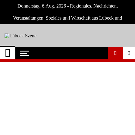
Skip
Donnerstag, 6,Aug. 2026 - Regionales, Nachrichten,
to
content
Veranstaltungen, Soziales und Wirtschaft aus Lübeck und
Umgebung
Lübeck Szene
Neuigkeiten und Nachrichten aus Lübeck
und Umgebeung