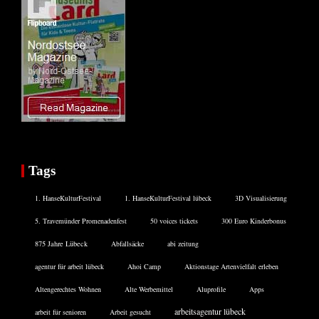
Tags
1. HanseKulturFestival
1. HanseKulturFestival lübeck
3D Visualisierung
5. Travemünder Promenadenfest
50 voices tickets
300 Euro Kinderbonus
875 Jahre Lübeck
Abfallsäcke
abi zeitung
agentur für arbeit lübeck
Ahoi Camp
Aktionstage Artenvielfalt erleben
Altengerechtes Wohnen
Alte Werbemittel
Aluprofile
Apps
arbeitsagentur lübeck
arbeit für senioren
Arbeit gesucht