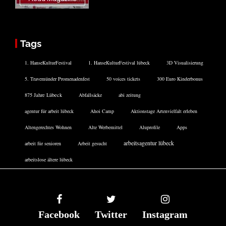
Tags
1. HanseKulturFestival
1. HanseKulturFestival lübeck
3D Visualisierung
5. Travemünder Promenadenfest
50 voices tickets
300 Euro Kinderbonus
875 Jahre Lübeck
Abfallsäcke
abi zeitung
agentur für arbeit lübeck
Ahoi Camp
Aktionstage Artenvielfalt erleben
Altengerechtes Wohnen
Alte Werbemittel
Aluprofile
Apps
arbeitsagentur lübeck
arbeit für senioren
Arbeit gesucht
arbeitslose ältere lübeck
Facebook
Twitter
Instagram