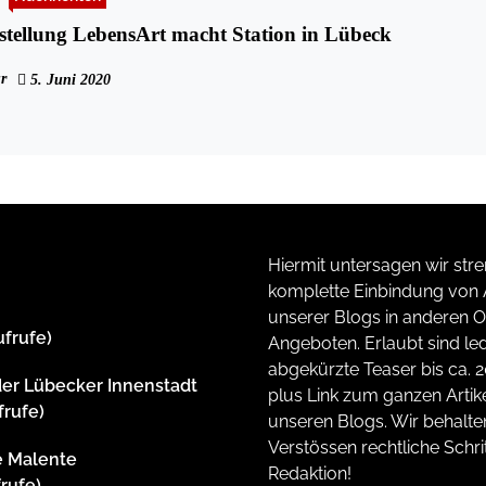
sstellung LebensArt macht Station in Lübeck
r
5. Juni 2020
Hiermit untersagen wir stre
komplette Einbindung von A
unserer Blogs in anderen O
ufrufe)
Angeboten. Erlaubt sind led
abgekürzte Teaser bis ca. 
der Lübecker Innenstadt
plus Link zum ganzen Artike
frufe)
unseren Blogs. Wir behalte
Verstössen rechtliche Schrit
e Malente
Redaktion!
frufe)