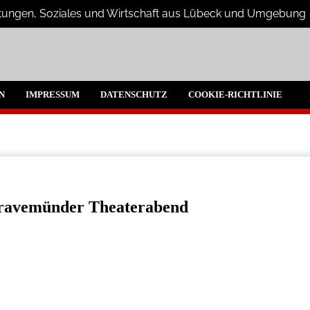
altungen, Soziales und Wirtschaft aus Lübeck und Umgebung
beck und Umgebeung
N
IMPRESSUM
DATENSCHUTZ
COOKIE-RICHTLINIE
 Travemünder Theaterabend