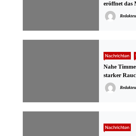
eröffnet das
Redakteu
Nachrichten
Nahe Timmend
starker Rau
Redakteu
Nachrichten