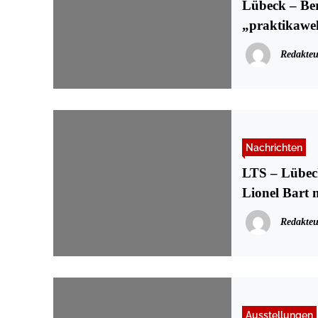
Lübeck – Be
„praktikawe
Redakteu
Nachrichten
LTS – Lübecker 
Lionel Bart 
Redakteu
Ausstellungen