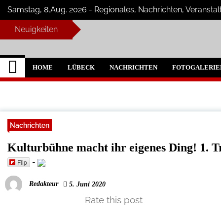
Skip
Samstag, 8,Aug. 2026 - Regionales, Nachrichten, Veranst
to
content
Neuigkeiten
Lübeck Szene
Neuigkeiten und Nachrichten aus Lü
HOME
LÜBECK
NACHRICHTEN
FOTOGALERIE
Nachrichten
Kulturbühne macht ihr eigenes Ding! 1.
-
Flip
Redakteur
5. Juni 2020
Rate this post