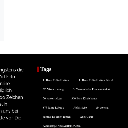
Tags
ngstens die
rtikeln
1. HanseKulturFestival
1. HanseKulturFestival lübeck
nline-
3D Visualisierung
5. Travemünder Promenadenfest
iglich
200 Zeichen
50 voices tickets
300 Euro Kinderbonus
l in
875 Jahre Lübeck
Abfallsäcke
abi zeitung
n uns bei
agentur für arbeit lübeck
Ahoi Camp
te vor. Die
Aktionstage Artenvielfalt erleben