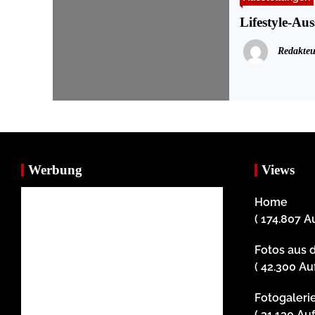
Lifestyle-Au
Redakteu
Werbung
Views
Home
( 174.807 A
Fotos aus 
( 42.300 Au
Fotogaleri
( 31.130 Au