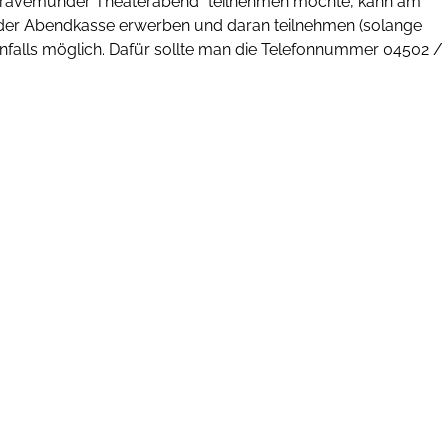
n „Travemünder Theaterabend“ teilnehmen möchte, kann am
 der Abendkasse erwerben und daran teilnehmen (solange
benfalls möglich. Dafür sollte man die Telefonnummer 04502 /