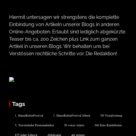
Hiermit untersagen wir strengstens die komplette
Einbindung von Artikeln unserer Blogs in anderen
Online-Angeboten. Erlaubt sind lediglich abgekürzte
Teaser bis ca. 200 Zeichen plus Link zum ganzen
Artikel in unseren Blogs. Wir behalten uns bei
Verstössen rechtliche Schritte vor. Die Redaktion!
Tags
1. HanseKulturFestival
1. HanseKulturFestival lübeck
3D Visualisierung
5. Travemünder Promenadenfest
50 voices tickets
300 Euro Kinderbonus
875 Jahre Lübeck
Abfallsäcke
abi zeitung