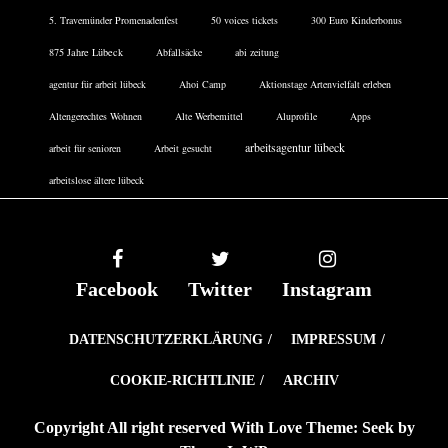
5. Travemünder Promenadenfest
50 voices tickets
300 Euro Kinderbonus
875 Jahre Lübeck
Abfallsäcke
abi zeitung
agentur für arbeit lübeck
Ahoi Camp
Aktionstage Artenvielfalt erleben
Altengerechtes Wohnen
Alte Werbemittel
Aluprofile
Apps
arbeitsagentur lübeck
arbeit für senioren
Arbeit gesucht
arbeitslose ältere lübeck
Facebook
Twitter
Instagram
DATENSCHUTZERKLÄRUNG
IMPRESSUM
COOKIE-RICHTLINIE
ARCHIV
Copyright All right reserved With Love Theme: Seek by