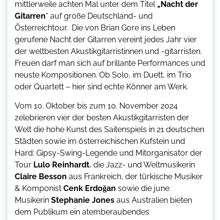
mittlerweile achten Mal unter dem Titel
„Nacht der
Gitarren
“ auf große Deutschland- und
Österreichtour. Die von Brian Gore ins Leben
gerufene Nacht der Gitarren vereint jedes Jahr vier
der weltbesten Akustikgitarristinnen und -gitarristen.
Freuen darf man sich auf brillante Performances und
neuste Kompositionen. Ob Solo, im Duett, im Trio
oder Quartett – hier sind echte Könner am Werk.
Vom 10. Oktober bis zum 10. November 2024
zelebrieren vier der besten Akustikgitarristen der
Welt die hohe Kunst des Saitenspiels in 21 deutschen
Städten sowie im österreichischen Kufstein und
Hard: Gipsy-Swing-Legende und Mitorganisator der
Tour
Lulo Reinhardt
, die Jazz- und Weltmusikerin
Claire Besson
aus Frankreich, der türkische Musiker
& Komponist
Cenk Erdo
ğ
an
sowie die june
Musikerin
Stephanie Jones
aus Australien bieten
dem Publikum ein atemberaubendes