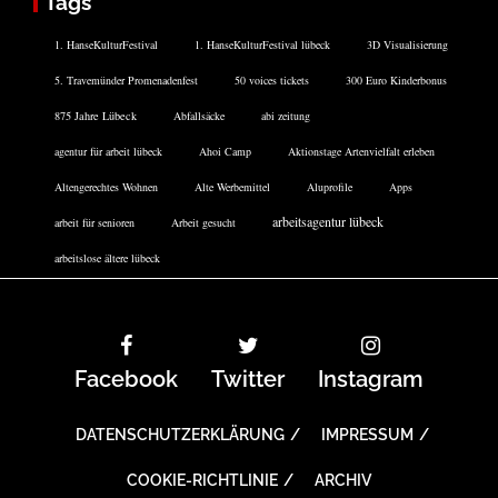
Tags
1. HanseKulturFestival
1. HanseKulturFestival lübeck
3D Visualisierung
5. Travemünder Promenadenfest
50 voices tickets
300 Euro Kinderbonus
875 Jahre Lübeck
Abfallsäcke
abi zeitung
agentur für arbeit lübeck
Ahoi Camp
Aktionstage Artenvielfalt erleben
Altengerechtes Wohnen
Alte Werbemittel
Aluprofile
Apps
arbeitsagentur lübeck
arbeit für senioren
Arbeit gesucht
arbeitslose ältere lübeck
Facebook
Twitter
Instagram
DATENSCHUTZERKLÄRUNG
IMPRESSUM
COOKIE-RICHTLINIE
ARCHIV