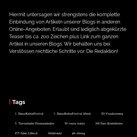
Hiermit untersagen wir strengstens die komplette
Einbindung von Artikeln unserer Blogs in anderen
Online-Angeboten. Erlaubt sind lediglich abgekürzte
Teaser bis ca. 200 Zeichen plus Link zum ganzen
Artikel in unseren Blogs. Wir behalten uns bei
Verstössen rechtliche Schritte vor. Die Redaktion!
Tags
1. HanseKulturFestival
1. HanseKulturFestival lübeck
3D Visualisierung
5. Travemünder Promenadenfest
50 voices tickets
300 Euro Kinderbonus
875 Jahre Lübeck
Abfallsäcke
abi zeitung