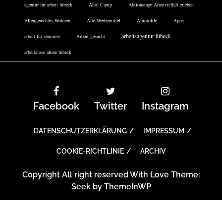
agentur für arbeit lübeck
Ahoi Camp
Aktionstage Artenvielfalt erleben
Altengerechtes Wohnen
Alte Werbemittel
Aluprofile
Apps
arbeitsagentur lübeck
arbeit für senioren
Arbeit gesucht
arbeitslose ältere lübeck
Facebook
Twitter
Instagram
DATENSCHUTZERKLÄRUNG
IMPRESSUM
COOKIE-RICHTLINIE
ARCHIV
Copyright All right reserved With Love Theme:
Seek by
ThemeInWP