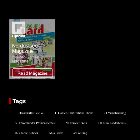
Tags
1. HanseKulturFestival
1. HanseKulturFestival lübeck
3D Visualisierung
5. Travemünder Promenadenfest
50 voices tickets
300 Euro Kinderbonus
875 Jahre Lübeck
Abfallsäcke
abi zeitung