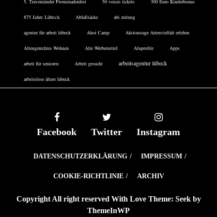
5. Travemünder Promenadenfest
50 voices tickets
300 Euro Kinderbonus
875 Jahre Lübeck
Abfallsäcke
abi zeitung
agentur für arbeit lübeck
Ahoi Camp
Aktionstage Artenvielfalt erleben
Altengerechtes Wohnen
Alte Werbemittel
Aluprofile
Apps
arbeitsagentur lübeck
arbeit für senioren
Arbeit gesucht
arbeitslose ältere lübeck
Facebook
Twitter
Instagram
DATENSCHUTZERKLÄRUNG
IMPRESSUM
COOKIE-RICHTLINIE
ARCHIV
Copyright All right reserved With Love Theme: Seek by
ThemeInWP