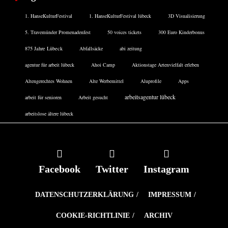
1. HanseKulturFestival
1. HanseKulturFestival lübeck
3D Visualisierung
5. Travemünder Promenadenfest
50 voices tickets
300 Euro Kinderbonus
875 Jahre Lübeck
Abfallsäcke
abi zeitung
agentur für arbeit lübeck
Ahoi Camp
Aktionstage Artenvielfalt erleben
Altengerechtes Wohnen
Alte Werbemittel
Aluprofile
Apps
arbeitsagentur lübeck
arbeit für senioren
Arbeit gesucht
arbeitslose ältere lübeck
Facebook
Twitter
Instagram
DATENSCHUTZERKLÄRUNG
IMPRESSUM
COOKIE-RICHTLINIE
ARCHIV