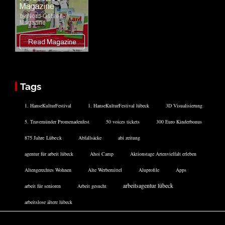
Tags
1. HanseKulturFestival
1. HanseKulturFestival lübeck
3D Visualisierung
5. Travemünder Promenadenfest
50 voices tickets
300 Euro Kinderbonus
875 Jahre Lübeck
Abfallsäcke
abi zeitung
agentur für arbeit lübeck
Ahoi Camp
Aktionstage Artenvielfalt erleben
Altengerechtes Wohnen
Alte Werbemittel
Aluprofile
Apps
arbeitsagentur lübeck
arbeit für senioren
Arbeit gesucht
arbeitslose ältere lübeck