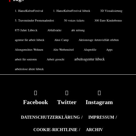
1. HanseKulturFestival
1. HanseKulturFestival lübeck
3D Visualisierung
5. Travemünder Promenadenfest
50 voices tickets
300 Euro Kinderbonus
875 Jahre Lübeck
Abfallsäcke
abi zeitung
agentur für arbeit lübeck
Ahoi Camp
Aktionstage Artenvielfalt erleben
Altengerechtes Wohnen
Alte Werbemittel
Aluprofile
Apps
arbeitsagentur lübeck
arbeit für senioren
Arbeit gesucht
arbeitslose ältere lübeck
Facebook
Twitter
Instagram
DATENSCHUTZERKLÄRUNG
IMPRESSUM
COOKIE-RICHTLINIE
ARCHIV