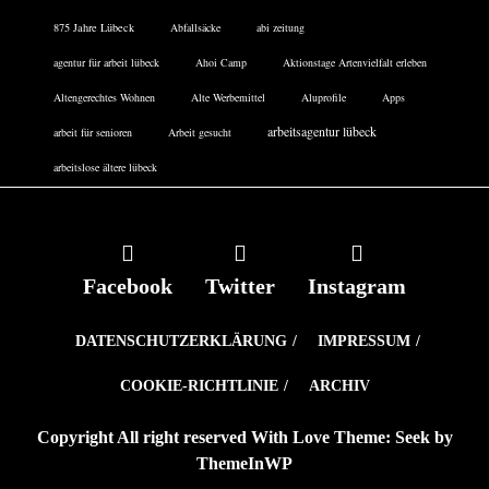
875 Jahre Lübeck
Abfallsäcke
abi zeitung
agentur für arbeit lübeck
Ahoi Camp
Aktionstage Artenvielfalt erleben
Altengerechtes Wohnen
Alte Werbemittel
Aluprofile
Apps
arbeitsagentur lübeck
arbeit für senioren
Arbeit gesucht
arbeitslose ältere lübeck
Facebook
Twitter
Instagram
DATENSCHUTZERKLÄRUNG
IMPRESSUM
COOKIE-RICHTLINIE
ARCHIV
Copyright All right reserved With Love Theme: Seek by
ThemeInWP