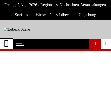
Skip
Freitag, 7,Aug. 2026 - Regionales, Nachrichten, Veranstaltungen,
to
content
Soziales und Wirtschaft aus Lübeck und Umgebung
Lübeck Szene
Neuigkeiten und Nachrichten aus Lübeck
und Umgebeung