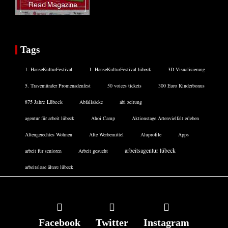
Tags
1. HanseKulturFestival
1. HanseKulturFestival lübeck
3D Visualisierung
5. Travemünder Promenadenfest
50 voices tickets
300 Euro Kinderbonus
875 Jahre Lübeck
Abfallsäcke
abi zeitung
agentur für arbeit lübeck
Ahoi Camp
Aktionstage Artenvielfalt erleben
Altengerechtes Wohnen
Alte Werbemittel
Aluprofile
Apps
arbeitsagentur lübeck
arbeit für senioren
Arbeit gesucht
arbeitslose ältere lübeck
Facebook
Twitter
Instagram