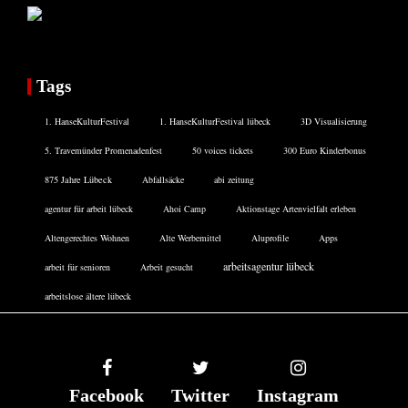
Tags
1. HanseKulturFestival
1. HanseKulturFestival lübeck
3D Visualisierung
5. Travemünder Promenadenfest
50 voices tickets
300 Euro Kinderbonus
875 Jahre Lübeck
Abfallsäcke
abi zeitung
agentur für arbeit lübeck
Ahoi Camp
Aktionstage Artenvielfalt erleben
Altengerechtes Wohnen
Alte Werbemittel
Aluprofile
Apps
arbeitsagentur lübeck
arbeit für senioren
Arbeit gesucht
arbeitslose ältere lübeck
Facebook
Twitter
Instagram